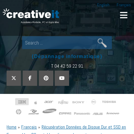
English
Français
Creative IT
Pour tout dépannage informatique, appel
{Dépannage informatique}
T 04 42 59 22 91
Home
»
Français
»
Récupération Données de Disque Dur et SSD en