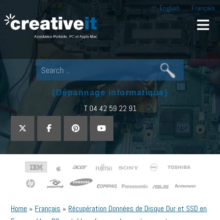
English
Français
Creative IT
Pour tout dépannage informatique, appel
{Dépannage informatique}
T 04 42 59 22 91
Home
»
Français
»
Récupération Données de Disque Dur et SSD en