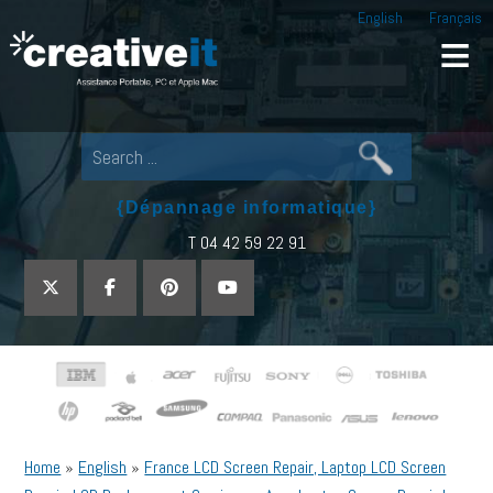
English
Français
Creative IT
Pour tout dépannage informatique, appel
{Dépannage informatique}
T 04 42 59 22 91
Home
»
English
»
France LCD Screen Repair, Laptop LCD Screen