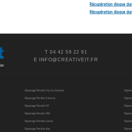
Récupération disque dur 
Récupération disque dur
T 04 42 59 22 91
E INFO@CREATIVEIT.FR
Dépannage Portable Fujitsu Siemens
Dépanna
Dépannage Portable Gateway
Dépanna
Dépannage Portable HP
Dépanna
Dépannage Portable IBM
Dépanna
Dépannage Portable Lenovo
Dépann
Dépannage Portable Mac
Dépanna