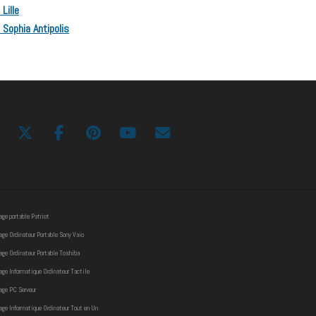
Lille
 Sophia Antipolis
ge portable Patriot
ge Ordinateur Portable Sony Vaio
ge Ordinateur Portable Toshiba
ge Informatique Ordinateur Tactile
age PC Serveur
ge Informatique Ordinateur Tout en Un