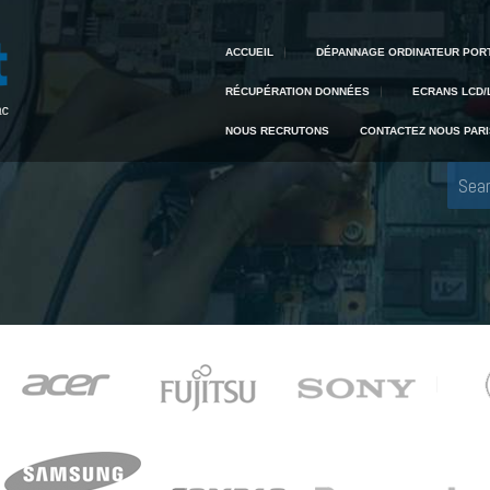
Creative IT
Pour tout dépannage informatique, appelez Creative IT au 04 42 59 22 91
ACCUEIL
DÉPANNAGE ORDINATEUR POR
RÉCUPÉRATION DONNÉES
ECRANS LCD/
NOUS RECRUTONS
CONTACTEZ NOUS PARI