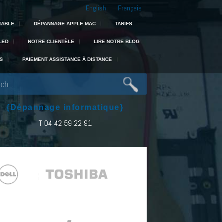
English
Français
 : experts en portable, Mac, PC et récupération de données dans toute la 
TABLE
DÉPANNAGE APPLE MAC
TARIFS
LED
NOTRE CLIENTÈLE
LIRE NOTRE BLOG
S
PAIEMENT ASSISTANCE À DISTANCE
{Dépannage informatique}
T 04 42 59 22 91