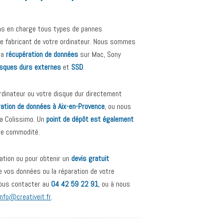
ns en charge tous types de pannes
 le fabricant de votre ordinateur. Nous sommes
la
récupération de données
sur Mac, Sony
isques durs externes
et
SSD
.
dinateur ou votre disque dur directement
ration de données à Aix-en-Provence
, ou nous
ia Colissimo. Un
point de dépôt est également
de commodité.
ation ou pour obtenir un
devis gratuit
e vos données ou la réparation de votre
nous contacter au
04 42 59 22 91
, ou à nous
info@creativeit.fr
.