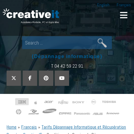
English
Français
Creative IT
Pour tout dépannage informatique, appel
{Dépannage informatique}
T 04 42 59 22 91
Home
»
Français
»
Tarifs Dépannage Informatique et Récupération