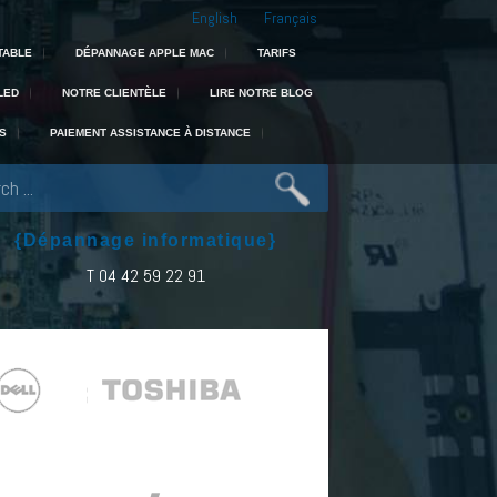
English
Français
 : experts en portable, Mac, PC et récupération de données dans toute la 
TABLE
DÉPANNAGE APPLE MAC
TARIFS
LED
NOTRE CLIENTÈLE
LIRE NOTRE BLOG
S
PAIEMENT ASSISTANCE À DISTANCE
{Dépannage informatique}
T 04 42 59 22 91