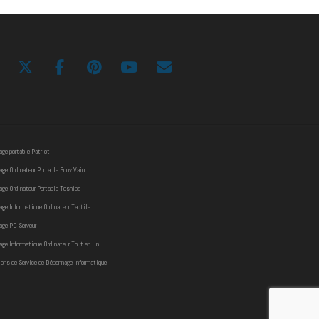
ge portable Patriot
ge Ordinateur Portable Sony Vaio
ge Ordinateur Portable Toshiba
ge Informatique Ordinateur Tactile
age PC Serveur
ge Informatique Ordinateur Tout en Un
ons de Service de Dépannage Informatique