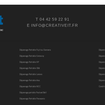
T 04 42 59 22 91
E INFO@CREATIVEIT.FR
Dépannage Portable Fujitsu Siemens
Dépanna
Dépannage Portable Gateway
Dépanna
Dépannage Portable HP
Dépanna
Dépannage Portable IBM
Dépanna
Dépannage Portable Lenovo
Dépann
Dépannage Portable Mac
Dépanna
Dépannage Portable NEC
Conditi
Dépannage portable Packard Bell
Dépannage Portable Panasonic