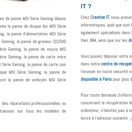
IT ?
Chez
Creative IT
, nous preno
es de panne MSI Série Gaming depuis
informatiques, quel que soit
me la panne de disque dur MSI Série
également spécialisés dans 
g, la panne d’alimentation MSI Série
Vaio, IBM, ainsi que sur les
d
e Gaming, la panne de graveur CD/DVD
érie Gaming, la panne de souris MSI
Vous pouvez déposer votre or
Série Gaming, la panne de carte mère
dans notre
centre de récupé
 Série Gaming, la panne de carte son
l’envoyer en toute sécurité v
ique MSI Série Gaming, la panne de
disponible à Paris
pour plus 
core la panne de webcam MSI Série
Pour toute demande d’inform
concernant la récupération d
r des réparations professionnelles ou
ordinateur, n’hésitez pas à 
ctueuses sur tous les modèles de
écrire à l’adresse suivante :