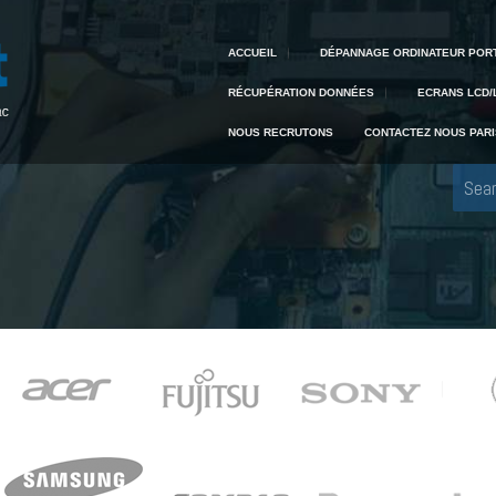
Creative IT
Pour tout dépannage informatique, appelez Creative IT au 04 42 59 22 91
ACCUEIL
DÉPANNAGE ORDINATEUR POR
RÉCUPÉRATION DONNÉES
ECRANS LCD/
NOUS RECRUTONS
CONTACTEZ NOUS PARI