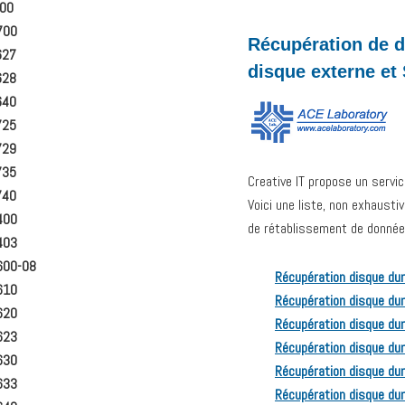
600
700
Récupération de d
627
disque externe et
628
640
725
729
735
Creative IT propose un servi
740
Voici une liste, non exhaust
400
de rétablissement de données
403
600-08
Récupération disque dur
610
Récupération disque dur
620
Récupération disque du
623
Récupération disque dur
630
Récupération disque dur
633
Récupération disque dur