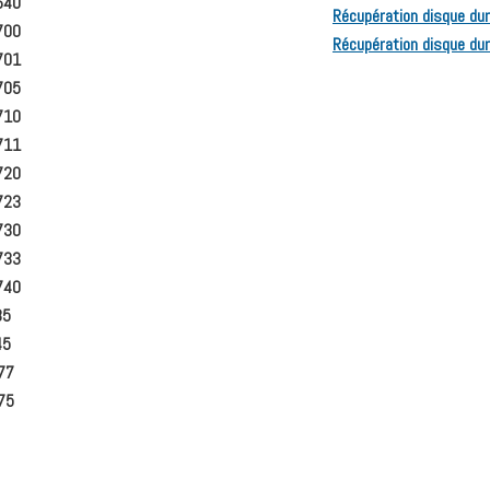
640
Récupération disque dur 
700
Récupération disque dur
701
705
710
711
720
723
730
733
740
35
45
77
75