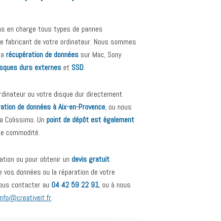
ns en charge tous types de pannes
 le fabricant de votre ordinateur. Nous sommes
la
récupération de données
sur Mac, Sony
isques durs externes
et
SSD
.
dinateur ou votre disque dur directement
ration de données à Aix-en-Provence
, ou nous
ia Colissimo. Un
point de dépôt est également
de commodité.
ation ou pour obtenir un
devis gratuit
e vos données ou la réparation de votre
nous contacter au
04 42 59 22 91
, ou à nous
info@creativeit.fr
.