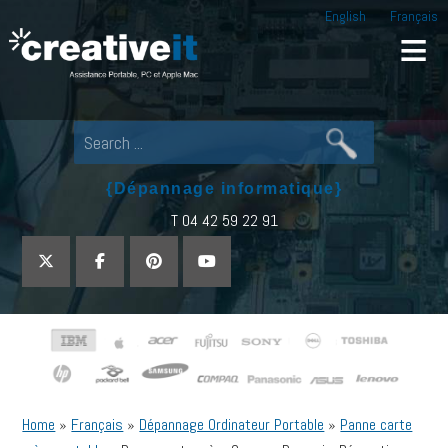
English
Français
Creative IT
Pour tout dépannage informatique, appel
{Dépannage informatique}
T 04 42 59 22 91
Home
»
Français
»
Dépannage Ordinateur Portable
»
Panne carte