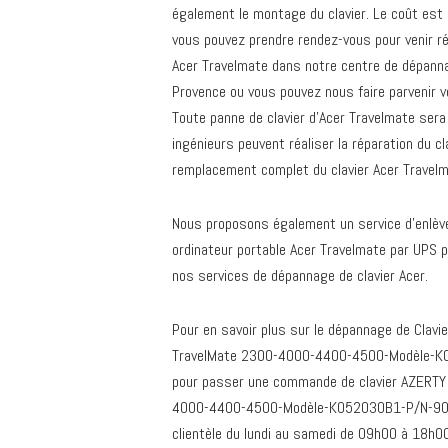
également le montage du clavier. Le coût est 
vous pouvez prendre rendez-vous pour venir ré
Acer Travelmate dans notre centre de dépanna
Provence ou vous pouvez nous faire parvenir v
Toute panne de clavier d’Acer Travelmate sera
ingénieurs peuvent réaliser la réparation du cl
remplacement complet du clavier Acer Travelm
Nous proposons également un service d’enlève
ordinateur portable Acer Travelmate par UPS p
nos services de dépannage de clavier Acer.
Pour en savoir plus sur le dépannage de Clavi
TravelMate 2300-4000-4400-4500-Modèle-
pour passer une commande de clavier AZERTY 
4000-4400-4500-Modèle-K052030B1-P/N-90-4
clientèle du lundi au samedi de 09h00 à 18h00