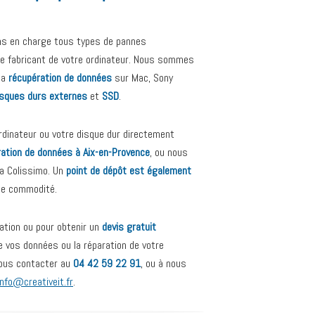
ns en charge tous types de pannes
 le fabricant de votre ordinateur. Nous sommes
la
récupération de données
sur Mac, Sony
isques durs externes
et
SSD
.
dinateur ou votre disque dur directement
ration de données à Aix-en-Provence
, ou nous
ia Colissimo. Un
point de dépôt est également
de commodité.
ation ou pour obtenir un
devis gratuit
e vos données ou la réparation de votre
nous contacter au
04 42 59 22 91
, ou à nous
info@creativeit.fr
.