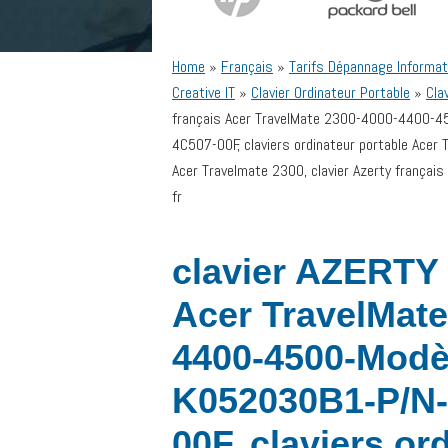
Home
»
Français
»
Tarifs Dépannage Informat
Creative IT
»
Clavier Ordinateur Portable
»
Cla
français Acer TravelMate 2300-4000-4400-
4C507-00F, claviers ordinateur portable Acer T
Acer Travelmate 2300, clavier Azerty français
fr
clavier AZERTY 
Acer TravelMate
4400-4500-Modè
K052030B1-P/N-
00F, claviers or