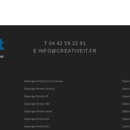
T 04 42 59 22 91
E INFO@CREATIVEIT.FR
Dépannage Portable Fujitsu Siemens
Dépanna
Dépannage Portable Gateway
Dépanna
Dépannage Portable HP
Dépanna
Dépannage Portable IBM
Dépanna
Dépannage Portable Lenovo
Dépann
Dépannage Portable Mac
Dépanna
Dépannage Portable NEC
Conditi