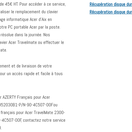
de 45€ HT. Pour accéder à ce service,
Récupération disque dur 
aliser le remplacement du clavier
Récupération disque dur
ge informatique Acer d’Aix en
otre PC portable Acer par la poste.
 résolue dans la journée. Nos
avier Acer Travelmate ou effectuer le
ate.
ment et de livraison de votre
our un accès rapide et facile à tous
er AZERTY Français pour Acer
K052030B1-P/N-90-4C507-00Fou
français pour Acer TravelMate 2300-
C507-00F, contactez notre service
.