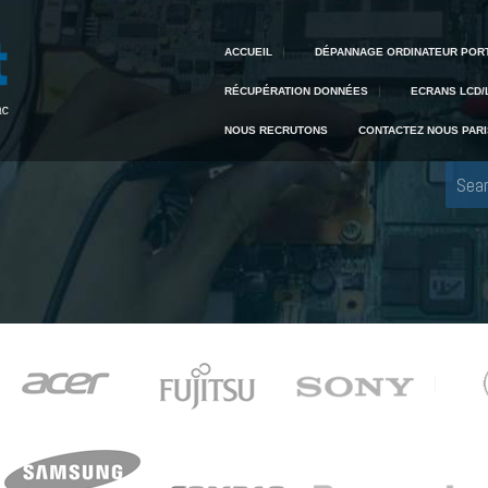
Creative IT
Pour tout dépannage informatique, appelez Creative IT au 04 42 59 22 91
ACCUEIL
DÉPANNAGE ORDINATEUR POR
RÉCUPÉRATION DONNÉES
ECRANS LCD/
NOUS RECRUTONS
CONTACTEZ NOUS PARI