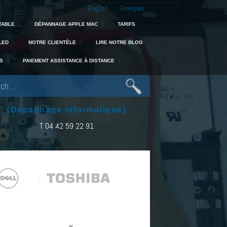
English
Français
 : experts en portable, Mac, PC et récupération de données dans toute la 
TABLE
DÉPANNAGE APPLE MAC
TARIFS
LED
NOTRE CLIENTÈLE
LIRE NOTRE BLOG
S
PAIEMENT ASSISTANCE À DISTANCE
{Dépannage informatique}
T 04 42 59 22 91