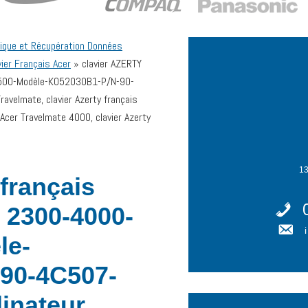
ique et Récupération Données
vier Français Acer
»
clavier AZERTY
4500-Modèle-K052030B1-P/N-90-
ravelmate, clavier Azerty français
 Acer Travelmate 4000, clavier Azerty
13
français
 2300-4000-
le-
90-4C507-
dinateur