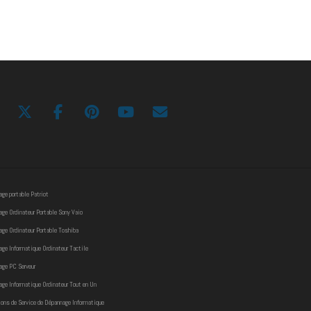
ge portable Patriot
ge Ordinateur Portable Sony Vaio
ge Ordinateur Portable Toshiba
ge Informatique Ordinateur Tactile
age PC Serveur
ge Informatique Ordinateur Tout en Un
ons de Service de Dépannage Informatique