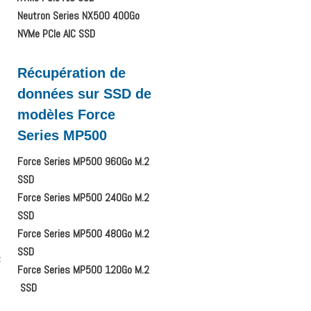
Neutron Series NX500 400Go
NVMe PCIe AIC SSD
Récupération de
données sur SSD de
modèles Force
Series MP500
Force Series MP500 960Go M.2
SSD
Force Series MP500 240Go M.2
SSD
Force Series MP500 480Go M.2
SSD
C
Force Series MP500 120Go M.2
SSD