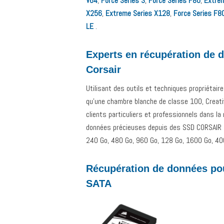
V64
,
Force Series 3
,
Force Series F80
,
Extre
X256
,
Extreme Series X128
,
Force Series F8
LE
.
Experts en récupération de 
Corsair
Utilisant des outils et techniques propriétair
qu’une chambre blanche de classe 100, Creativ
clients particuliers et professionnels dans la
données précieuses depuis des SSD CORSAIR d
240 Go, 480 Go, 960 Go, 128 Go, 1600 Go, 40
Récupération de données pou
SATA