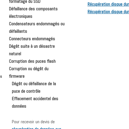
formatage du SSD
Récupération disque dur 
Défaillance des composants
Récupération disque dur
électroniques
Condensateurs endommagés ou
défaillants
Connecteurs endommagés
Dégât suite à un désastre
naturel
Corruption des puces flash
Corruption ou dégât du
firmware
es
Dégât ou défaillance de la
puce de contrôle
Effacement accidentel des
données
Pour recevoir un devis de