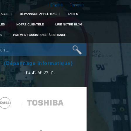
English
Français
 : experts en portable, Mac, PC et récupération de données dans toute la 
TABLE
DÉPANNAGE APPLE MAC
TARIFS
LED
NOTRE CLIENTÈLE
LIRE NOTRE BLOG
S
PAIEMENT ASSISTANCE À DISTANCE
{Dépannage informatique}
T 04 42 59 22 91