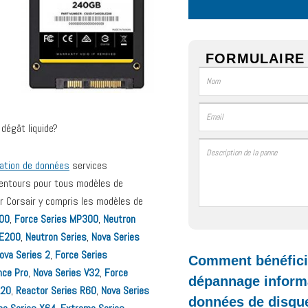
FORMULAIRE 
dégât liquide?
ation de données
services
alentours pour tous modèles de
r Corsair y compris les modèles de
500
,
Force Series MP300
,
Neutron
LE200
,
Neutron Series
,
Nova Series
ova Series 2
,
Force Series
Comment bénéficie
nce Pro
,
Nova Series V32
,
Force
dépannage informa
120
,
Reactor Series R60
,
Nova Series
données de disque