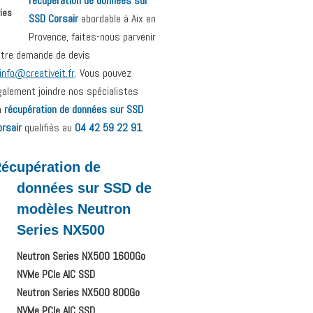
récupération de données sur
ies
SSD Corsair
abordable à Aix en
Provence, faites-nous parvenir
otre demande de devis
info@creativeit.fr
. Vous pouvez
galement joindre nos spécialistes
n
récupération de données sur SSD
orsair
qualifiés au
04 42 59 22 91
.
écupération de
données sur SSD de
modèles Neutron
Series NX500
Neutron Series NX500 1600Go
NVMe PCIe AIC SSD
Neutron Series NX500 800Go
NVMe PCIe AIC SSD