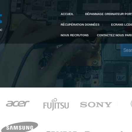
Creative IT
Pour tout dépannage informatique, appelez Creative IT au 04 42 59 22 91
ACCUEIL
DÉPANNAGE ORDINATEUR POR
RÉCUPÉRATION DONNÉES
ECRANS LCD/
NOUS RECRUTONS
CONTACTEZ NOUS PARI