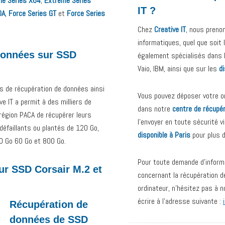
me Series X64
,
Extreme Series
IT ?
0A
,
Force Series GT
et
Force Series
Chez
Creative IT
, nous preno
informatiques, quel que soit
données sur SSD
également spécialisés dans 
Vaio, IBM, ainsi que sur les
d
es de récupération de données ainsi
Vous pouvez déposer votre or
e IT a permit à des milliers de
dans notre
centre de récupé
 région PACA de récupérer leurs
l’envoyer en toute sécurité v
éfaillants ou plantés de 120 Go,
disponible à Paris
pour plus 
0 Go 60 Go et 800 Go.
Pour toute demande d’inform
r SSD Corsair M.2 et
concernant la récupération d
ordinateur, n’hésitez pas à 
écrire à l’adresse suivante :
Récupération de
données de SSD