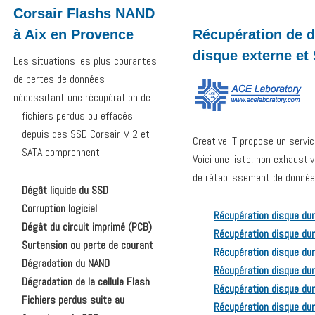
Corsair Flashs NAND
à Aix en Provence
Récupération de d
disque externe et
Les situations les plus courantes
de pertes de données
nécessitant une récupération de
fichiers perdus ou effacés
depuis des SSD Corsair M.2 et
Creative IT propose un servi
SATA comprennent:
Voici une liste, non exhaust
de rétablissement de données
Dégât liquide du SSD
Corruption logiciel
Récupération disque dur
Dégât du circuit imprimé (PCB)
Récupération disque dur
Surtension ou perte de courant
Récupération disque du
Dégradation du NAND
Récupération disque dur
Dégradation de la cellule Flash
Récupération disque dur
Fichiers perdus suite au
Récupération disque dur