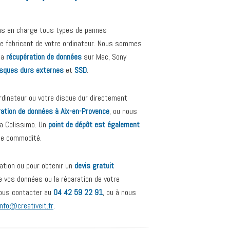
ns en charge tous types de pannes
 le fabricant de votre ordinateur. Nous sommes
la
récupération de données
sur Mac, Sony
isques durs externes
et
SSD
.
dinateur ou votre disque dur directement
ration de données à Aix-en-Provence
, ou nous
ia Colissimo. Un
point de dépôt est également
de commodité.
ation ou pour obtenir un
devis gratuit
e vos données ou la réparation de votre
nous contacter au
04 42 59 22 91
, ou à nous
info@creativeit.fr
.