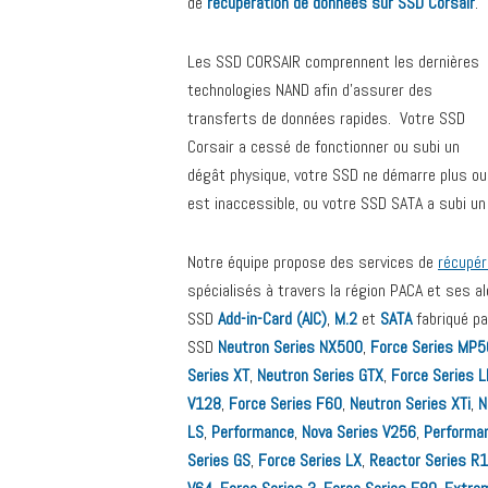
de
récupération de données sur SSD Corsair
.
Les SSD CORSAIR comprennent les dernières
technologies NAND afin d’assurer des
transferts de données rapides. Votre SSD
Corsair a cessé de fonctionner ou subi un
dégât physique, votre SSD ne démarre plus ou
est inaccessible, ou votre SSD SATA a subi un 
Notre équipe propose des services de
récupér
spécialisés à travers la région PACA et ses 
SSD
Add-in-Card (AIC)
,
M.2
et
SATA
fabriqué pa
SSD
Neutron Series NX500
,
Force Series MP
Series XT
,
Neutron Series GTX
,
Force Series 
V128
,
Force Series F60
,
Neutron Series XTi
,
N
LS
,
Performance
,
Nova Series V256
,
Performa
Series GS
,
Force Series LX
,
Reactor Series R