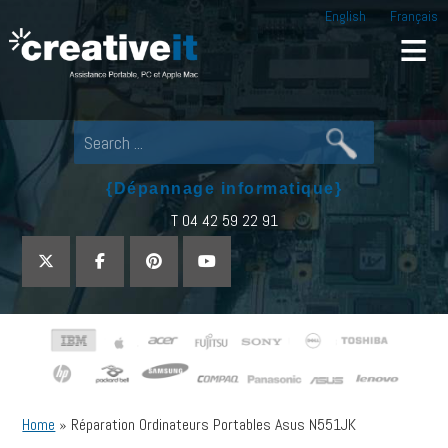
English
Français
Creative IT
Pour tout dépannage informatique, appel
{Dépannage informatique}
T 04 42 59 22 91
Home
»
Réparation Ordinateurs Portables Asus N551JK