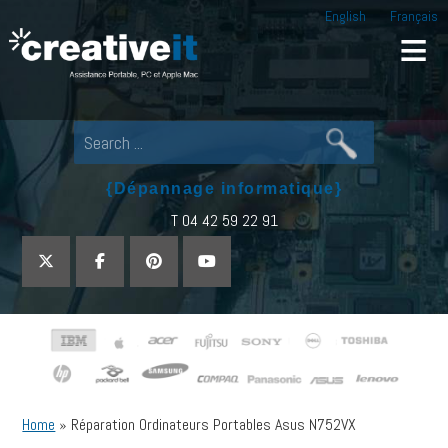
English
Français
Creative IT
Pour tout dépannage informatique, appel
{Dépannage informatique}
T 04 42 59 22 91
Home
»
Réparation Ordinateurs Portables Asus N752VX