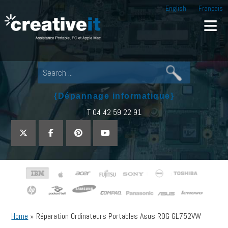
English
Français
Creative IT
Pour tout dépannage informatique, appel
{Dépannage informatique}
T 04 42 59 22 91
Home
»
Réparation Ordinateurs Portables Asus ROG GL752VW