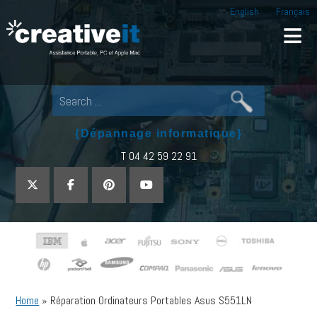
English
Français
Creative IT
Pour tout dépannage informatique, appel
{Dépannage informatique}
T 04 42 59 22 91
Home
»
Réparation Ordinateurs Portables Asus S551LN