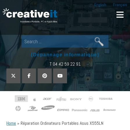
English
Français
Creative IT
Pour tout dépannage informatique, appel
{Dépannage informatique}
T 04 42 59 22 91
Home
»
Réparation Ordinateurs Portables Asus X555LN