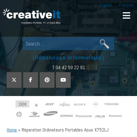
English
Français
Creative IT
Pour tout dépannage informatique, appel
{Dépannage informatique}
T 04 42 59 22 91
Home
»
Réparation Ordinateurs Portables Asus X752LJ