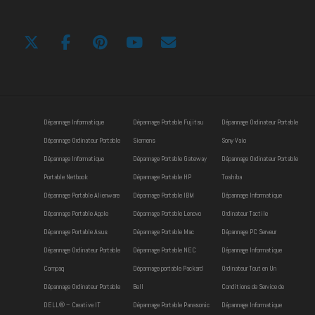
Dépannage Informatique
Dépannage Portable Fujitsu
Dépannage Ordinateur Portable
Dépannage Ordinateur Portable
Siemens
Sony Vaio
Dépannage Informatique
Dépannage Portable Gateway
Dépannage Ordinateur Portable
Portable Netbook
Dépannage Portable HP
Toshiba
Dépannage Portable Alienware
Dépannage Portable IBM
Dépannage Informatique
Dépannage Portable Apple
Dépannage Portable Lenovo
Ordinateur Tactile
Dépannage Portable Asus
Dépannage Portable Mac
Dépannage PC Serveur
Dépannage Ordinateur Portable
Dépannage Portable NEC
Dépannage Informatique
Compaq
Dépannage portable Packard
Ordinateur Tout en Un
Dépannage Ordinateur Portable
Bell
Conditions de Service de
DELL® – Creative IT
Dépannage Portable Panasonic
Dépannage Informatique