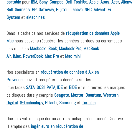
portable
pour
IBM
,
Sony
,
Compaq
,
Dell
,
Toshiba
,
Apple
,
Asus
,
Acer
,
Alien
Bell
,
Siemens
,
HP
,
Gateway
,
Fujitsu
,
Lenovo
,
NEC
,
Advent
,
Ei
System
et
eMachines
.
Dans le cadre de nos services de
récupération de données Apple
Mac
nous pouvons récupérer les données perdues ou corrompues
des modèles
Macbook
,
iBook
,
Macbook Pro
,
MacBook
Air
,
iMac
,
PowerBook
,
Mac Pro
et
Mac mini
.
Nos spécialists en
récupération de données à Aix en
Provence
peuvent récupérer les données sur les
interfaces
SATA
,
SCSI
,
PATA
,
IDE
et
EIDE
et sur toutes les marques
de disques durs y compris
Seagate
,
Maxtor
,
Quantum
,
Western
Digital
,
G-Technology
,
Hitachi
,
Samsung
et
Toshiba
.
Une fois votre disque dur ou autre stockage réceptionné, Creative
IT emploi ses
ingénieurs en récupération de